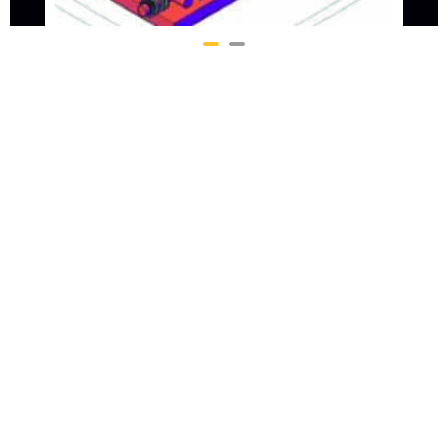
Firmamız; mekanik tesisat sektöründe faaliyet göstermek
amacıyla kurulmuş olup, yurt içi ve yurt dışı alanlarda önemli
görevler üstlenmeyi ve kaliteli hizmet vermeyi amaçlamıştır.
Kurumsal
Projelerimiz