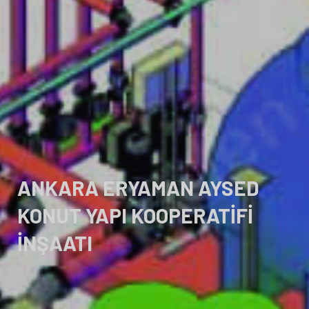
ANKARA ERYAMAN AYSED
KONUT YAPI KOOPERATİFİ
İNŞAATI