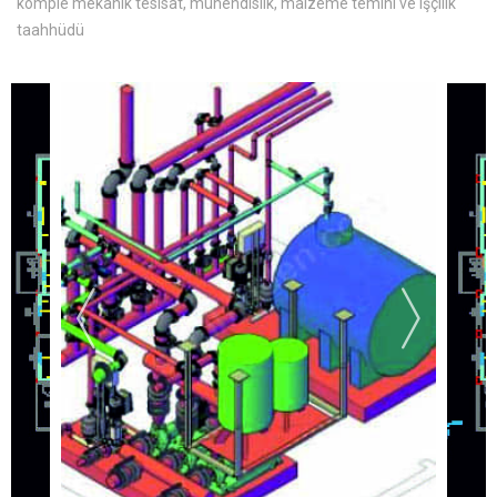
komple mekanik tesisat, mühendislik, malzeme temini ve işçilik
taahhüdü