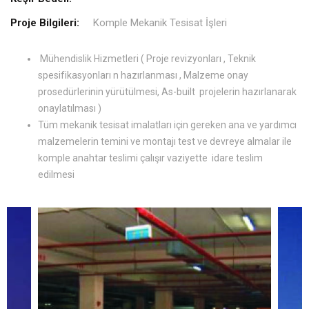
Proje Bilgileri:
Komple Mekanik Tesisat İşleri
Mühendislik Hizmetleri ( Proje revizyonları , Teknik
spesifikasyonları n hazırlanması , Malzeme onay
prosedürlerinin yürütülmesi, As-built projelerin hazırlanarak
onaylatılması )
Tüm mekanik tesisat imalatları için gereken ana ve yardımcı
malzemelerin temini ve montajı test ve devreye almalar ile
komple anahtar teslimi çalışır vaziyette idare teslim
edilmesi