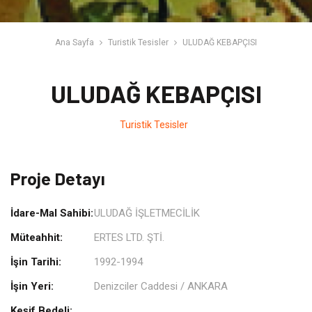
Ana Sayfa
Turistik Tesisler
ULUDAĞ KEBAPÇISI
ULUDAĞ KEBAPÇISI
Turistik Tesisler
Proje Detayı
İdare-Mal Sahibi:
ULUDAĞ İŞLETMECİLİK
Müteahhit:
ERTES LTD. ŞTİ.
İşin Tarihi:
1992-1994
İşin Yeri:
Denizciler Caddesi / ANKARA
Keşif Bedeli: